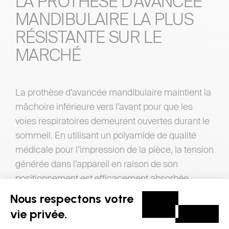
LA PROTHÈSE D’AVANCÉE
MANDIBULAIRE LA PLUS
RÉSISTANTE SUR LE
MARCHÉ
La prothèse d’avancée mandibulaire maintient la
mâchoire inférieure vers l’avant pour que les
voies respiratoires demeurent ouvertes durant le
sommeil. En utilisant un polyamide de qualité
médicale pour l’impression de la pièce, la tension
générée dans l’appareil en raison de son
positionnement est efficacement absorbée.
L’appareil offre ainsi une résistance supérieure.
Des pièces de différentes largeurs, insérées de