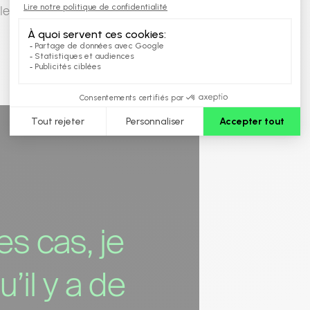
le!
s cas, je
’il y a de