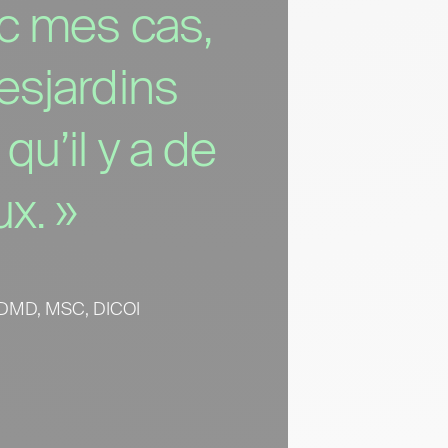
c mes cas,
esjardins
qu’il y a de
x. »
 DMD, MSC, DICOI