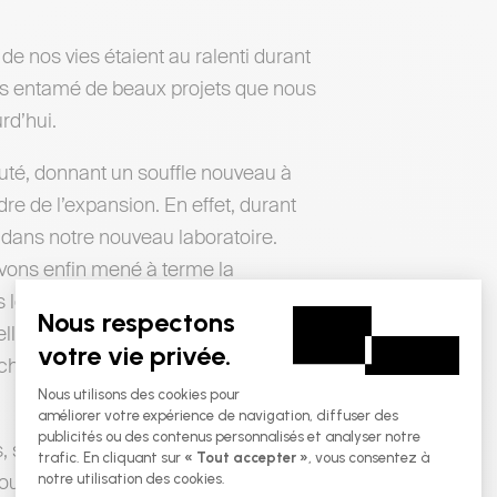
 nos vies étaient au ralenti durant
ns entamé de beaux projets que nous
rd’hui.
auté, donnant un souffle nouveau à
re de l’expansion. En effet, durant
 dans notre nouveau laboratoire.
avons enfin mené à terme la
os locaux. Nous sommes heureux de
elle image de marque, celle-ci fut
itecture et le design de notre
, soyez assurés que ceux-ci nous
ous offrir un service impeccable et