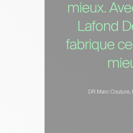
mieux. Ave
Lafond D
fabrique ce 
mieu
DR Marc Couture,